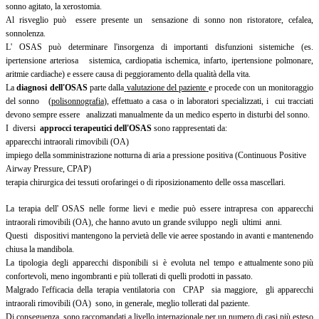
sonno agitato, la xerostomia.
Al risveglio può essere presente un sensazione di sonno non ristoratore, cefalea,
sonnolenza.
L' OSAS può determinare l'insorgenza di importanti disfunzioni sistemiche (es.
ipertensione arteriosa sistemica, cardiopatia ischemica, infarto, ipertensione polmonare,
aritmie cardiache) e essere causa di peggioramento della qualità della vita.
La
diagnosi dell'OSAS
parte dalla
valutazione del paziente
e procede con un monitoraggio
del sonno (
polisonnografia
), effettuato a casa o in laboratori specializzati, i cui tracciati
devono sempre essere analizzati manualmente da un medico esperto in disturbi del sonno.
I diversi
approcci terapeutici dell'OSAS
sono rappresentati da:
apparecchi intraorali rimovibili (OA)
impiego della somministrazione notturna di aria a pressione positiva (Continuous Positive
Airway Pressure, CPAP)
terapia chirurgica dei tessuti orofaringei o di riposizionamento delle ossa mascellari.
La terapia dell' OSAS nelle forme lievi e medie può essere intrapresa con apparecchi
intraorali rimovibili (OA), che hanno avuto un grande sviluppo negli ultimi anni.
Questi dispositivi mantengono la pervietà delle vie aeree spostando in avanti e mantenendo
chiusa la mandibola.
La tipologia degli apparecchi disponibili si è evoluta nel tempo e attualmente sono più
confortevoli, meno ingombranti e più tollerati di quelli prodotti in passato.
Malgrado l'efficacia della terapia ventilatoria con CPAP sia maggiore, gli apparecchi
intraorali rimovibili (OA) sono, in generale, meglio tollerati dal paziente.
Di conseguenza, sono raccomandati a livello internazionale per un numero di casi più esteso