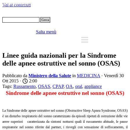
Vai ai contenuti
Cerca
Salta menù
Linee guida nazionali per la Sindrome
delle apnee ostruttive nel sonno (OSAS)
Pubblicato da
Ministero della Salute
in
MEDICINA
· Venerdì 30
Ott 2015 ·
2:00
Tags:
Russamento
,
OSAS
,
CPAP
,
OA
,
oral
,
appliance
Sindrome delle apnee ostruttive nel sonno (OSAS)
La Sindrome delle apnee ostruttive nel sonno (Obstructive Sleep Apnea Syndrome, OSAS)
è un disturbo respiratorio del sonno caratterizzato da episodi ripetuti di ostruzione delle vie
aeree superiori caratterizzata da sintomi notturni quali il russamento abituale, le pause
respiratorie nel sonno riferite dal partner, i risvegli con sensazione di soffocamento, il