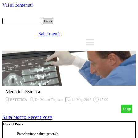
Vai ai contenuti
Cerca
Salta menù
Medicina Estetica
ESTETICA
Dr. Marco Togliatto
14 Mag 2018
15:00
Leggi
Salta blocco Recent Posts
Recent Posts
Parodontite e salute generale