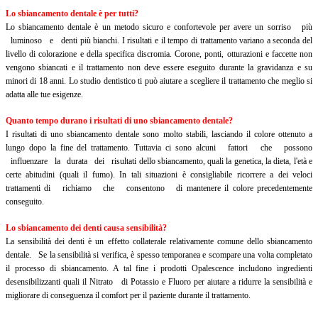
Lo sbiancamento dentale è per tutti?
Lo sbiancamento dentale è un metodo sicuro e confortevole per avere un sorriso più
luminoso e denti più bianchi. I risultati e il tempo di trattamento variano a seconda del
livello di colorazione e della specifica discromia. Corone, ponti, otturazioni e faccette non
vengono sbiancati e il trattamento non deve essere eseguito durante la gravidanza e su
minori di 18 anni. Lo studio dentistico ti può aiutare a scegliere il trattamento che meglio si
adatta alle tue esigenze.
Quanto tempo durano i risultati di uno sbiancamento dentale?
I risultati di uno sbiancamento dentale sono molto stabili, lasciando il colore ottenuto a
lungo dopo la fine del trattamento. Tuttavia ci sono alcuni fattori che possono
influenzare la durata dei risultati dello sbiancamento, quali la genetica, la dieta, l'età e
certe abitudini (quali il fumo). In tali situazioni è consigliabile ricorrere a dei veloci
trattamenti di richiamo che consentono di mantenere il colore precedentemente
conseguito.
Lo sbiancamento dei denti causa sensibilità?
La sensibilità dei denti è un effetto collaterale relativamente comune dello sbiancamento
dentale. Se la sensibilità si verifica, è spesso temporanea e scompare una volta completato
il processo di sbiancamento. A tal fine i prodotti Opalescence includono ingredienti
desensibilizzanti quali il Nitrato di Potassio e Fluoro per aiutare a ridurre la sensibilità e
migliorare di conseguenza il comfort per il paziente durante il trattamento.