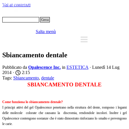
Vai ai contenuti
Cerca
Salta menù
Sbiancamento dentale
Pubblicato da
Opalescence Inc.
in
ESTETICA
· Lunedì 14 Lug
2014 ·
2:15
Tags:
Sbiancamento
,
dentale
SBIANCAMENTO DENTALE
Come funziona lo sbiancamento dentale?
I principi attivi del gel Opalescence penetrano nella struttura del dente, rompono i legami
delle molecole colorate che causano la discromia, rendondole incolori. Inoltre i gel
Opalescence contengono sostanze che è stato dimostrato rinforzano lo smalto e prevengono
le carie.